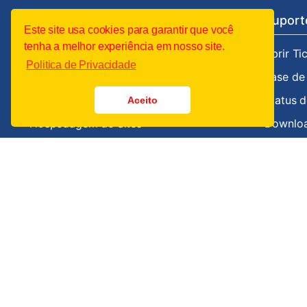
Serviços
Domínios
Suport
Este site usa cookies para garantir que você
tenha a melhor experiência em nosso site.
Backup em Nuvem
Buscar Domínio
Abrir Ti
Politica de Privacidade
E-mail Corporativo
Transferir Domínio
Base de
Hospedagem Scriptcase
Status d
Aceito
Hospedagem de Sites
Downlo
Servidores VPS/Cloud BR