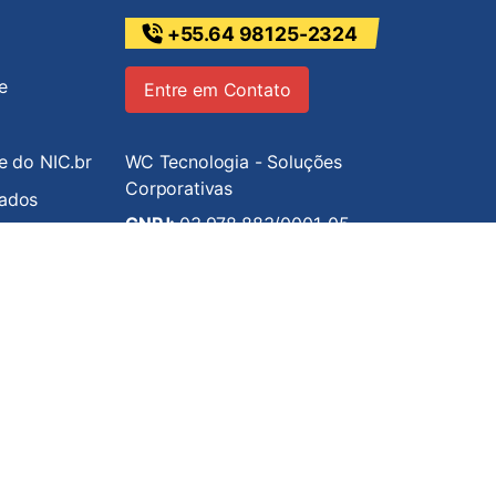
+55.64 98125-2324
e
Entre em Contato
de do NIC.br
WC Tecnologia - Soluções
Corporativas
iados
CNPJ:
03.978.883/0001-05
Desde
2000
Verificada por