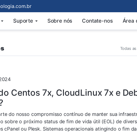
logia.com.br
Suporte
Sobre nós
Contate-nos
Área 
os
Todas as
 2024
do Centos 7x, CloudLinux 7x e Deb
?
te do nosso compromisso contínuo de manter sua infraestr
lo sobre o próximo status de fim de vida útil (EOL) de dive
 cPanel ou Plesk. Sistemas operacionais atingindo o fim da v