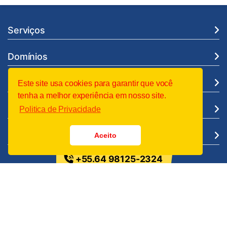
Serviços
Domínios
Suporte
Este site usa cookies para garantir que você
tenha a melhor experiência em nosso site.
Institucional
Politica de Privacidade
Legal
Aceito
+55.64 98125-2324
Entre em Contato
WC Tecnologia - Soluções Corporativas