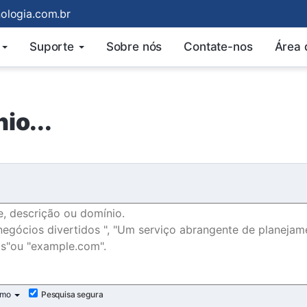
logia.com.br
Suporte
Sobre nós
Contate-nos
Área 
io...
imo
Pesquisa segura