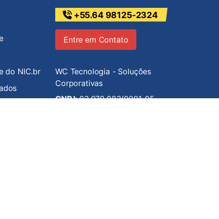
+55.64 98125-2324
e
Entre em Contato
de do NIC.br
WC Tecnologia - Soluções
Corporativas
iados
CNPJ:
03.978.883/0001-05
Desde
2000
Verificada por