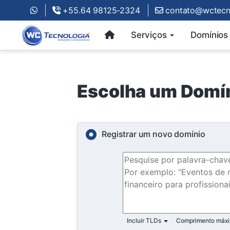
+55.64 98125-2324
contato@wctecno
Serviços
Domínios
Escolha um Domín
Registrar um novo domínio
Incluir TLDs
Comprimento máx