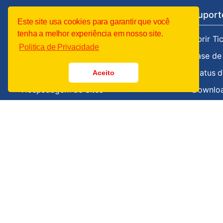
Serviços
Domínios
Suport
Este site usa cookies para garantir que você
tenha a melhor experiência em nosso site.
Backup em Nuvem
Buscar Domínio
Abrir Ti
Politica de Privacidade
E-mail Corporativo
Transferir Domínio
Base de
Hospedagem Scriptcase
Status d
Aceito
Hospedagem de Sites
Downlo
Servidores VPS/Cloud BR