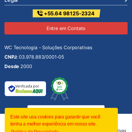
+55.64 98125-2324
Entre em Contato
WC Tecnologia - Soluções Corporativas
CNPJ:
03.978.883/0001-05
Desde
2000
Verificada por
Este site usa cookies para garantir que você
tenha a melhor experiência em nosso site.
Direitos autorais © 2026 WC Tecnologia - Soluções Corporativas
Politica de Privacidade